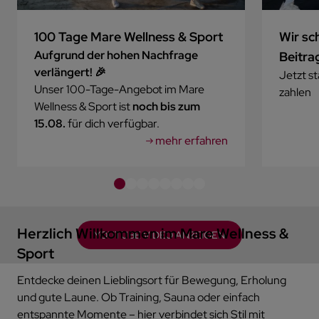
100 Tage Mare Wellness & Sport
Wir sc
Aufgrund der hohen Nachfrage
Beitra
verlängert! 🎉
Jetzt s
Unser 100-Tage-Angebot im Mare
zahlen
Wellness & Sport ist
noch bis zum
15.08.
für dich verfügbar.
mehr erfahren
Herzlich Willkommen im Mare Wellness &
YOUTUBE VIDEO ANZEIGEN
Sport
Entdecke deinen Lieblingsort für Bewegung, Erholung
und gute Laune. Ob Training, Sauna oder einfach
entspannte Momente – hier verbindet sich Stil mit