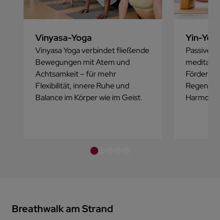
Vinyasa-Yoga
Yin-Yog
Vinyasa Yoga verbindet fließende
Passive De
Bewegungen mit Atem und
meditativ
Achtsamkeit – für mehr
Fördert Be
Flexibilität, innere Ruhe und
Regenerat
Balance im Körper wie im Geist.
Harmonie
Breathwalk am Strand