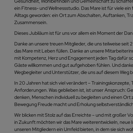
Gesundheit, Wohlbefinden und Gemeinschaft zu schaffen 
ein Fitness- und Wellnessstudio. Das Mare ist für viele ein 
Alltags geworden: ein Ort zum Abschalten, Auftanken, Tr
Zusammensein.
Dieses Jubiläum ist für uns vor allem ein Moment der Dan
Danke an unsere treuen Mitglieder, die uns teilweise seit
das Mare mit Leben füllen. Danke an unsere Mitarbeiterin
mit Kompetenz, Herz und Engagement jeden Tag dafür sor
Gäste willkommen und gut aufgehoben fühlen. Und danke a
Wegbegleiter und Unterstützer, die uns auf diesem Weg b
In 20 Jahren hat sich viel verändert – Trainingskonzepte,
Anforderungen. Was geblieben ist, ist unser Anspruch: Ge
denken, Menschen individuell zu begleiten und einen Ort 
Bewegung Freude macht und Erholung selbstverständlich 
Wir blicken mit Stolz auf das Erreichte – und mit großer 
in Zukunft möchten wir das Mare weiterentwickeln, neue 
unseren Mitgliedern ein Umfeld bieten, in dem sie sich w