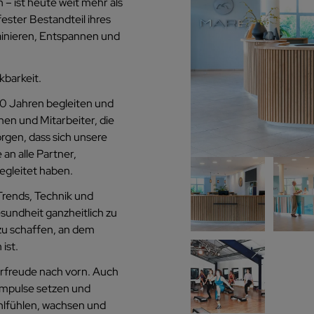
– ist heute weit mehr als
fester Bestandteil ihres
ainieren, Entspannen und
kbarkeit.
 20 Jahren begleiten und
nen und Mitarbeiter, die
gen, dass sich unsere
n alle Partner,
egleitet haben.
 Trends, Technik und
sundheit ganzheitlich zu
zu schaffen, an dem
ist.
Vorfreude nach vorn. Auch
Impulse setzen und
ohlfühlen, wachsen und