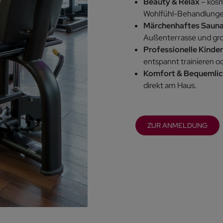
Beauty & Relax
– kos
Wohlfühl-Behandlunge
Märchenhaftes Saun
Außenterrasse und gr
Professionelle Kinde
entspannt trainieren 
Komfort & Bequemlic
direkt am Haus.
ZUR ANMELDUNG