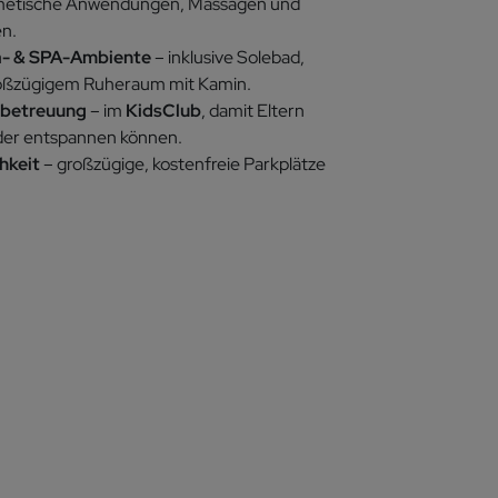
metische Anwendungen, Massagen und
n.
a- & SPA-Ambiente
– inklusive Solebad,
oßzügigem Ruheraum mit Kamin.
rbetreuung
– im
KidsClub
, damit Eltern
oder entspannen können.
hkeit
– großzügige, kostenfreie Parkplätze