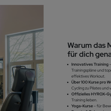
Warum das M
für dich gena
Innovatives Training
–
Trainingspläne und t
effektives Workout.
Über 100 Kurse pro 
Cycling zu Pilates
und v
Offizielles HYROX-
Training lieben.
Yoga-Kurse
– für Bewe