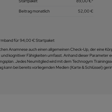
Startpaket
89,00 €
Beitrag monatlich
52,00 €
ngsarmband für 94,00 € Startpaket
lichen Anamnese auch einen allgemeinen Check-Up, der eine Kö
 und kognitiver Fähigkeiten umfasst. Anhand dieser Parameter er
iningsplan. Jedes Neumitglied wird mit dem Technogym Trainingss
ag kann bei bereits vorliegenden Medien (Karte & Schlüssel) gerin