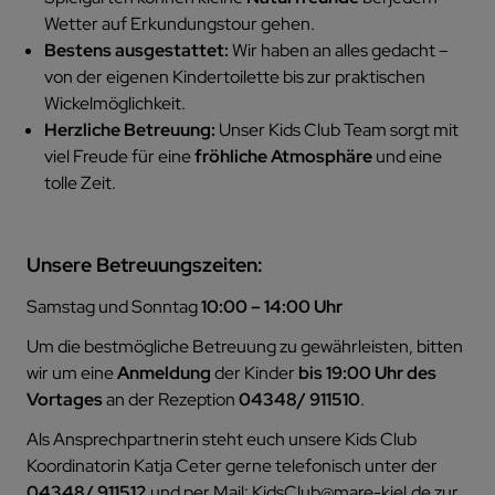
Wetter auf Erkundungstour gehen.
Bestens ausgestattet:
Wir haben an alles gedacht –
von der eigenen Kindertoilette bis zur praktischen
Wickelmöglichkeit.
Herzliche Betreuung:
Unser Kids Club Team sorgt mit
viel Freude für eine
fröhliche Atmosphäre
und eine
tolle Zeit.
Unsere Betreuungszeiten:
Samstag und Sonntag
10:00 – 14:00 Uhr
Um die bestmögliche Betreuung zu gewährleisten, bitten
wir um eine
Anmeldung
der Kinder
bis 19:00 Uhr des
Vortages
an der Rezeption
04348/ 911510
.
Als Ansprechpartnerin steht euch unsere Kids Club
Koordinatorin Katja Ceter gerne telefonisch unter der
04348/ 911512
und per Mail:
KidsClub@mare-kiel.de
zur