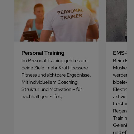
Personal Training
EMS-Tra
Im Personal Training geht es um
Beim EMS-
deine Ziele: mehr Kraft, bessere
Muskelsti
Fitness und sichtbare Ergebnisse.
werden de
Mit individuellem Coaching,
bioelektr
Struktur und Motivation – für
Elektrode
nachhaltigen Erfolg.
aktiviert 
Leistungsf
Regenerat
Trainings
Gelenksch
und effekt