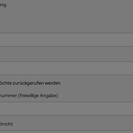
ng.
öchte zurückgerufen werden
nummer (freiwillige Angabe)
chricht