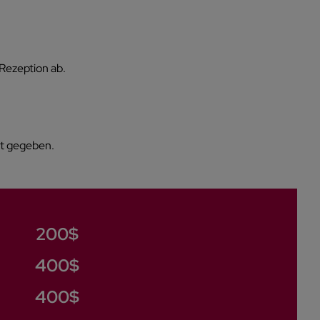
Rezeption ab.
t gegeben.
200$
400$
400$