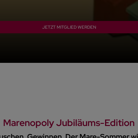
JETZT MITGLIED WERDEN
Marenopoly Jubiläums-Edition
uschen. Gewinnen. Der Mare-Sommer wir